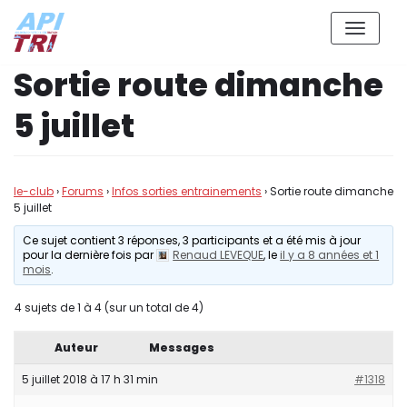
Aller
Sortie route dimanche
au
contenu
5 juillet
le-club
›
Forums
›
Infos sorties entrainements
›
Sortie route dimanche
5 juillet
Ce sujet contient 3 réponses, 3 participants et a été mis à jour
pour la dernière fois par
Renaud LEVEQUE
, le
il y a 8 années et 1
mois
.
4 sujets de 1 à 4 (sur un total de 4)
Auteur
Messages
5 juillet 2018 à 17 h 31 min
#1318