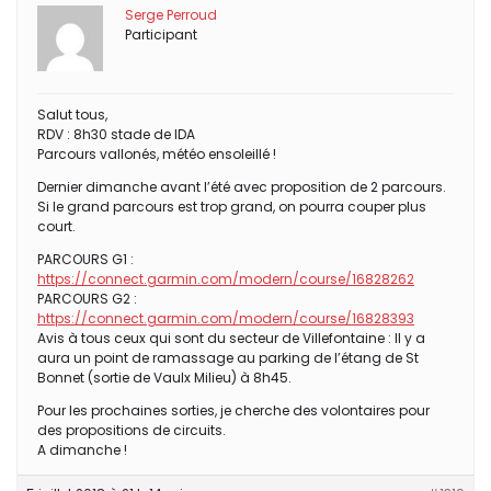
Serge Perroud
Participant
Salut tous,
RDV : 8h30 stade de IDA
Parcours vallonés, météo ensoleillé !
Dernier dimanche avant l’été avec proposition de 2 parcours.
Si le grand parcours est trop grand, on pourra couper plus
court.
PARCOURS G1 :
https://connect.garmin.com/modern/course/16828262
PARCOURS G2 :
https://connect.garmin.com/modern/course/16828393
Avis à tous ceux qui sont du secteur de Villefontaine : Il y a
aura un point de ramassage au parking de l’étang de St
Bonnet (sortie de Vaulx Milieu) à 8h45.
Pour les prochaines sorties, je cherche des volontaires pour
des propositions de circuits.
A dimanche !