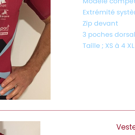
Modèle compét
Extrémité syst
Zip devant
3 poches dorsa
Taille ; XS à 4 X
Vest