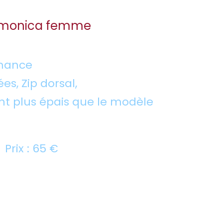
monica femme
mance
s, Zip dorsal,
nt plus épais que le modèle
L Prix : 65 €