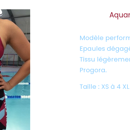
Aqua
Modèle perfor
Epaules dégagée
Tissu légèreme
Progora.
Taille : XS à 4 X