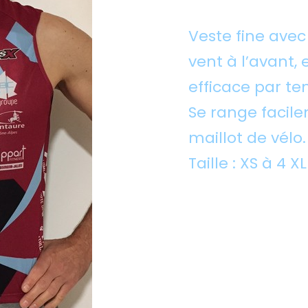
Veste fine avec
vent à l’avant, et
efficace par te
Se range facil
maillot de vélo.
Taille : XS à 4 X