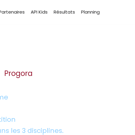
Partenaires
API Kids
Résultats
Planning
Progora
me
ition
ns les 3 disciplines.