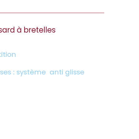
sard à bretelles
ition
ses : système anti glisse
L