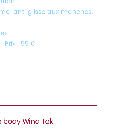
ition
ème anti glisse aux manches.
les
L Prix : 55 €
e body Wind Tek