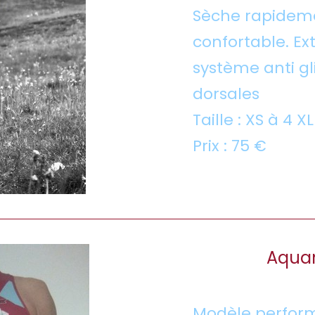
Sèche rapidemen
confortable. Ex
système anti gli
dorsales
Taille : XS à 4 XL
Prix : 75 €
Aqua
Modèle perfor