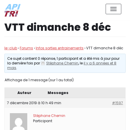
Aller
VTT dimanche 8 déc
au
contenu
le-club
›
Forums
›
Infos sorties entrainements
›
VTT dimanche 8 déc
Ce sujet contient 0 réponse, 1 participant et a été mis à jour pour
la dernière fois par
Stéphane Chemin
, le
il y a 6 années et 8
mois
.
Affichage de 1 message (sur 1 au total)
Auteur
Messages
7 décembre 2019 à 10 h 49 min
#1597
Stéphane Chemin
Participant