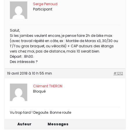
Serge Perroud
Participant
Salut,
Si les jambes veulent encore, je pense faire 2h de bike max
(avec travail répété en côte, ex : Montée de Moras x3, 30/30 ou
1’/1’ou gros braquet, ou vélocité) + CAP autours des étangs
vers chez moi, pas de distance, mais 10 serait bien.
Départ : 8h30.
Des intéressés ?
19 avril 2018 à 10 h 55 min
#1212
Clément THERON
Bloqué
Vu trop tard ! Degoute. Bonne route
Auteur
Messages