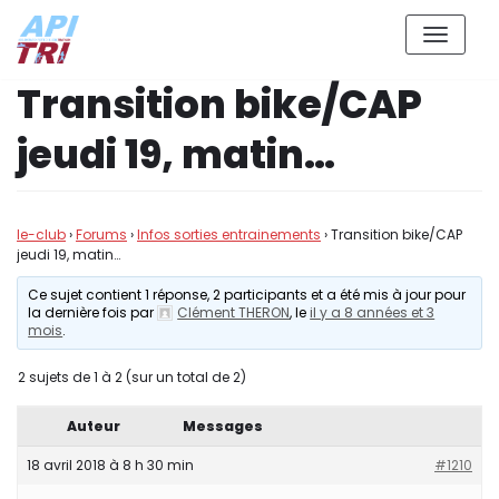
Aller
Transition bike/CAP
au
contenu
jeudi 19, matin…
le-club
›
Forums
›
Infos sorties entrainements
›
Transition bike/CAP
jeudi 19, matin…
Ce sujet contient 1 réponse, 2 participants et a été mis à jour pour
la dernière fois par
Clément THERON
, le
il y a 8 années et 3
mois
.
2 sujets de 1 à 2 (sur un total de 2)
Auteur
Messages
18 avril 2018 à 8 h 30 min
#1210