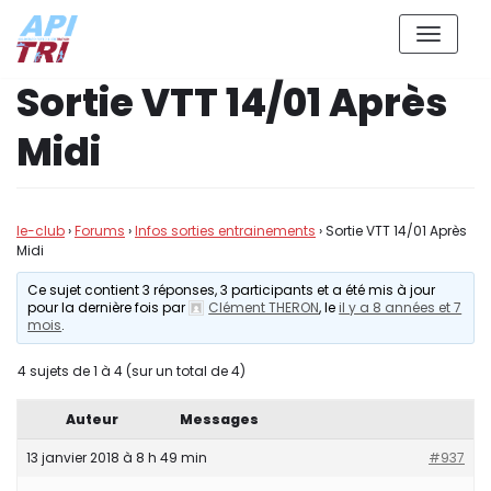
Aller
Sortie VTT 14/01 Après
au
contenu
Midi
le-club
›
Forums
›
Infos sorties entrainements
›
Sortie VTT 14/01 Après
Midi
Ce sujet contient 3 réponses, 3 participants et a été mis à jour
pour la dernière fois par
Clément THERON
, le
il y a 8 années et 7
mois
.
4 sujets de 1 à 4 (sur un total de 4)
Auteur
Messages
13 janvier 2018 à 8 h 49 min
#937