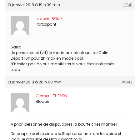
13 janvier 2018 à 19 h 39 min
#941
Ludovic BOUIX
Participant
Salut,
Je pense rouler (vtt) le matin aux alentours de Culin
Départ 10h pour 2h max en mode cool.
N’hésitez pas à vous manifester si vous êtes intéressés.
Ludo
13 janvier 2018 à 20 h 00 min
#942
Clément THERON
Bloqué
A priori personne de dispo, après la bouffe chez mamie !
Du coup je part rejoindre le Steph pour une rando rapide et
local, je dois être de retour avant midi.