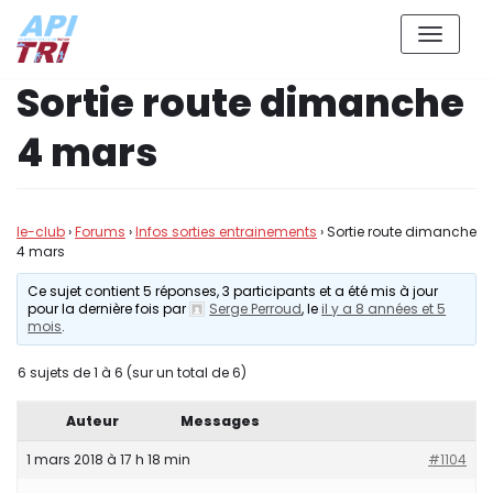
Aller
Sortie route dimanche
au
contenu
4 mars
le-club
›
Forums
›
Infos sorties entrainements
›
Sortie route dimanche
4 mars
Ce sujet contient 5 réponses, 3 participants et a été mis à jour
pour la dernière fois par
Serge Perroud
, le
il y a 8 années et 5
mois
.
6 sujets de 1 à 6 (sur un total de 6)
Auteur
Messages
1 mars 2018 à 17 h 18 min
#1104