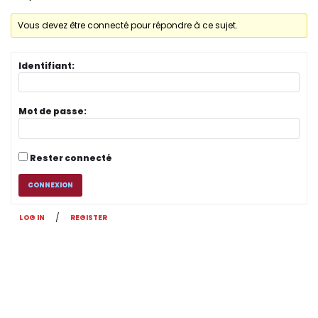
Vous devez être connecté pour répondre à ce sujet.
Identifiant:
Mot de passe:
Rester connecté
CONNEXION
/
LOG IN
REGISTER
Original | Powered by
WordPress
Accueil
XX Contact