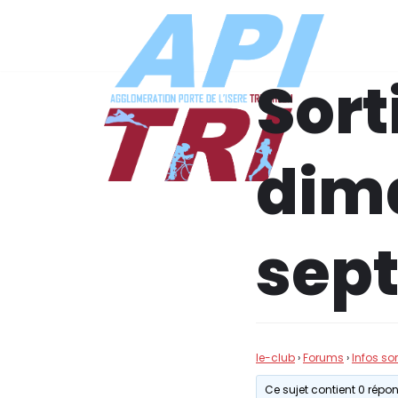
Aller
au
Sort
contenu
dim
sep
le-club
›
Forums
›
Infos so
Ce sujet contient 0 répons