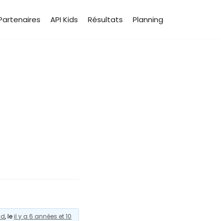
Partenaires
API Kids
Résultats
Planning
ud
, le
il y a 6 années et 10