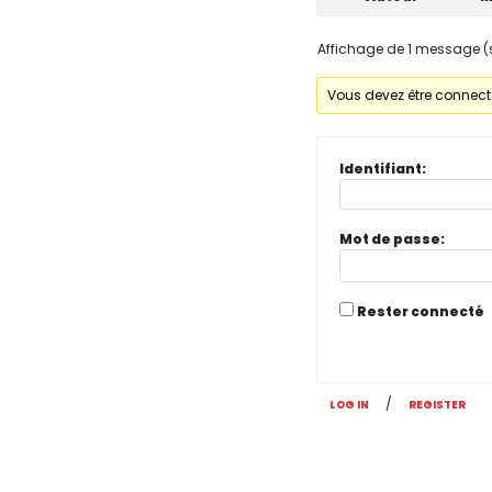
Affichage de 1 message (su
Vous devez être connecté
Identifiant:
Mot de passe:
Rester connecté
/
LOG IN
REGISTER