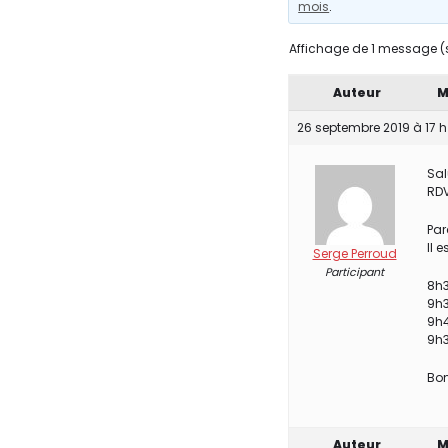
mois
.
Affichage de 1 message (su
Auteur
M
26 septembre 2019 à 17 h
Sal
RDV
Par
Il 
Serge Perroud
Participant
8h3
9h3
9h4
9h3
Bon
Auteur
M