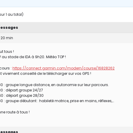
r 1 au total)
essages
 20 min
ut tous !
 au stade de IDA à 9h20. Météo TOP !
cours :
https://connect.garmin.com/modern/course/16828262
est vivement conseillé de le télécharger sur vos GPS !
0 : groupe longue distance, en autonomie sur leur parcours.
0 : départ groupe 24/27
0 : départ groupe 28/30
0 : groupe débutant : habileté motrice, prise en mains, réflexes,…
ne route à tous !
essages