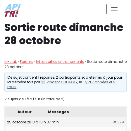
Aller
Sortie route dimanche
au
contenu
28 octobre
le-club
›
Forums
›
Infos sorties entrainements
›
Sortie route dimanche
28 octobre
Ce sujet contient 1 réponse, 2 participants et a été mis à jour pour
la dernière fois par
Vincent CHERAMY
, le
il y a 7 années et 9
mois
.
2 sujets de 1 à 2 (sur un total de 2)
Auteur
Messages
25 octobre 2018 à 18 h 37 min
#1379