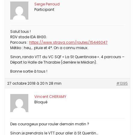
Serge Perroud
Participant
Salut tous !
RDV stade IDA 8H30.
Parcours :
https://www.strava.com/routes/15446047
Météo : heu,… pluie et 4°. On a connu mieux.
Sinon, rando VTT du VC SQF « La St Quentinoise ». 4 parcours –
Départ la Halle de Tharabie (derrière le Médian).
Bonne sortie à tous !
27 octobre 2018 à 20 h 28 min
#1395
Vincent CHERAMY
Bloqué
Des courageux pour rouler demain matin ?
Sinon je prendrais le VTT pour aller à St Quentin…