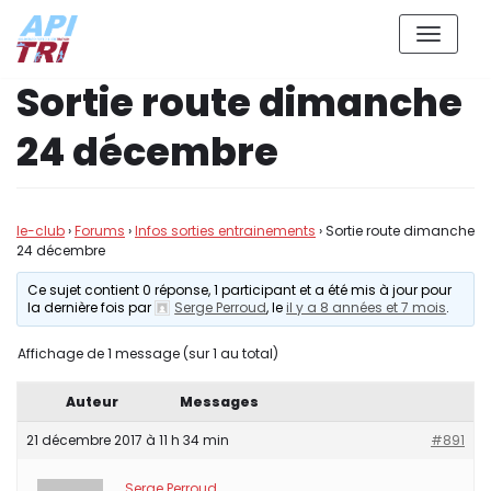
Aller
Sortie route dimanche
au
contenu
24 décembre
le-club
›
Forums
›
Infos sorties entrainements
›
Sortie route dimanche
24 décembre
Ce sujet contient 0 réponse, 1 participant et a été mis à jour pour
la dernière fois par
Serge Perroud
, le
il y a 8 années et 7 mois
.
Affichage de 1 message (sur 1 au total)
Auteur
Messages
21 décembre 2017 à 11 h 34 min
#891
Serge Perroud