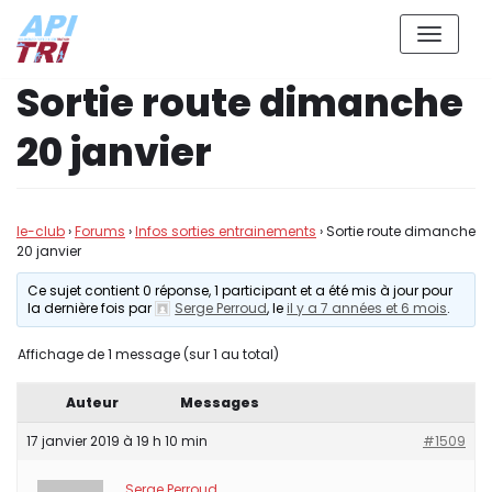
Aller
Sortie route dimanche
au
contenu
20 janvier
le-club
›
Forums
›
Infos sorties entrainements
›
Sortie route dimanche
20 janvier
Ce sujet contient 0 réponse, 1 participant et a été mis à jour pour
la dernière fois par
Serge Perroud
, le
il y a 7 années et 6 mois
.
Affichage de 1 message (sur 1 au total)
Auteur
Messages
17 janvier 2019 à 19 h 10 min
#1509
Serge Perroud