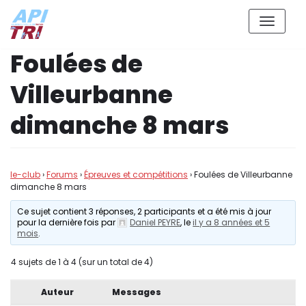
Aller
Foulées de
au
contenu
Villeurbanne
dimanche 8 mars
le-club
›
Forums
›
Épreuves et compétitions
›
Foulées de Villeurbanne
dimanche 8 mars
Ce sujet contient 3 réponses, 2 participants et a été mis à jour
pour la dernière fois par
Daniel PEYRE
, le
il y a 8 années et 5
mois
.
4 sujets de 1 à 4 (sur un total de 4)
Auteur
Messages