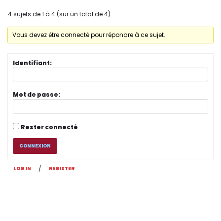
4 sujets de 1 à 4 (sur un total de 4)
Vous devez être connecté pour répondre à ce sujet.
Identifiant:
Mot de passe:
Rester connecté
CONNEXION
/
LOG IN
REGISTER
Original | Powered by
WordPress