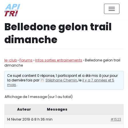
Aller
Belledone gelon trail
au
contenu
dimanche
le-club
›
Forums
›
Infos sorties entrainements
›
Belledone gelon trail
dimanche
Ce sujet contient 0 réponse, 1 participant et a été mis à jour pour
la dernière fois par
Stéphane Chemin
, le
il y a 7 années et 5
mois
.
Affichage de 1 message (sur 1 au total)
Auteur
Messages
14 février 2019 à 8 h 36 min
#1523