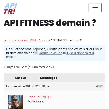
Aller
API FITNESS demain ?
au
contenu
le-club
›
Forums
›
RPM L’Appart
›
API FITNESS demain ?
Ce sujet contient 1 réponse, 2 participants et a été mis à jour pour
la dernière fois par
Cédric Le Jeune
, le
il y a 8 années et 8
mois
.
2 sujets de 1 à 2 (sur un total de 2)
Auteur
Messages
15 novembre 2017 à 22 h 16 min
#801
Renaud LEVEQUE
Participant