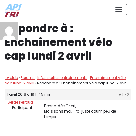
Aller
Répondre à :
au
contenu
Enchaînement vélo
cap lundi 2 avril
le-club
›
Forums
›
Infos sorties entrainements
›
Enchaînement vélo
cap lundi 2 avril
›
Répondre à : Enchaînement vélo cap lundi 2 avril
1 avril 2018 à 19 h 45 min
#1170
Serge Perroud
Bonne idée Cricri,
Participant
Mais sans moi, j’irai juste courir, peu de
temps…