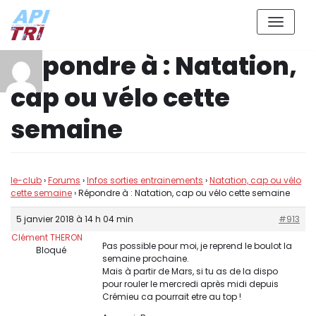
Aller
Répondre à : Natation,
au
contenu
cap ou vélo cette
semaine
le-club
›
Forums
›
Infos sorties entrainements
›
Natation, cap ou vélo
cette semaine
›
Répondre à : Natation, cap ou vélo cette semaine
5 janvier 2018 à 14 h 04 min
#913
Clément THERON
Pas possible pour moi, je reprend le boulot la
Bloqué
semaine prochaine.
Mais à partir de Mars, si tu as de la dispo
pour rouler le mercredi après midi depuis
Crémieu ca pourrait etre au top !