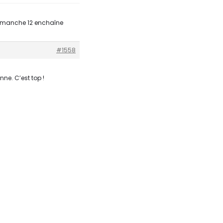
dimanche 12 enchaîne
#1558
nne. C’est top !