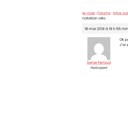
le-club
›
Forums
›
Infos so
natation vélo
18 mai 2019 à 19 h 55 mi
OK p
J’ai 
Serge Perroud
Participant