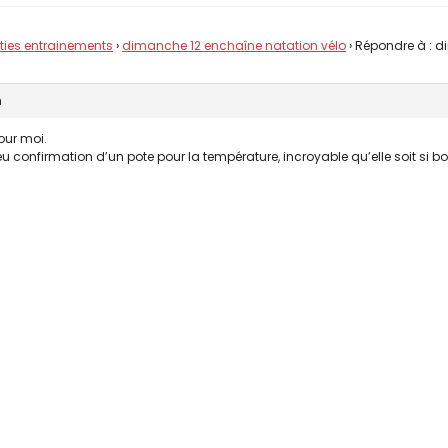
rties entrainements
›
dimanche 12 enchaîne natation vélo
›
Répondre à : 
n
our moi.
eu confirmation d’un pote pour la température, incroyable qu’elle soit si bo