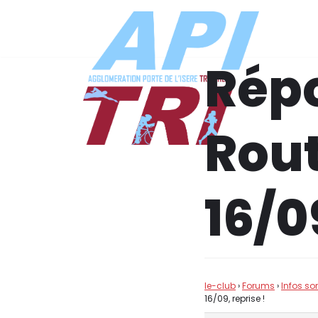
Aller
au
Répo
contenu
Rou
16/0
le-club
›
Forums
›
Infos so
16/09, reprise !