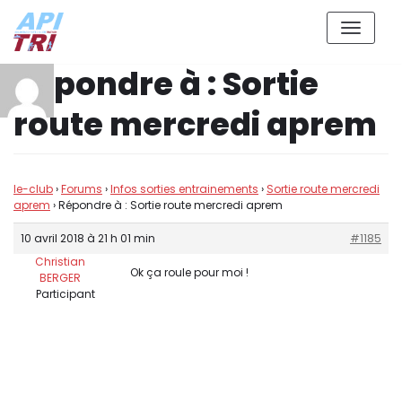
Aller
Répondre à : Sortie
au
contenu
route mercredi aprem
le-club
›
Forums
›
Infos sorties entrainements
›
Sortie route mercredi
aprem
›
Répondre à : Sortie route mercredi aprem
10 avril 2018 à 21 h 01 min
#1185
Christian
Ok ça roule pour moi !
BERGER
Participant