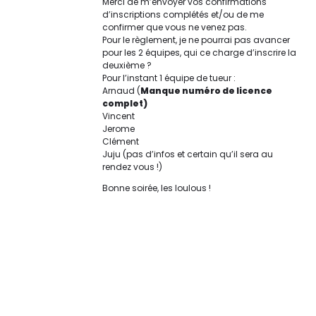
Merci de m’envoyer vos confirmations
d’inscriptions complétés et/ou de me
confirmer que vous ne venez pas.
Pour le règlement, je ne pourrai pas avancer
pour les 2 équipes, qui ce charge d’inscrire la
deuxième ?
Pour l’instant 1 équipe de tueur :
Arnaud (
Manque numéro de licence
complet)
Vincent
Jerome
Clément
Juju (pas d’infos et certain qu’il sera au
rendez vous !)
Bonne soirée, les loulous !
Original | Powered by
WordPress
Accueil
XX Contact