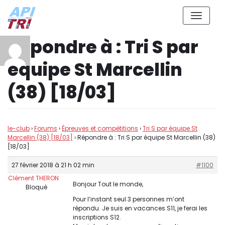
Aller
Répondre à : Tri S par
au
contenu
équipe St Marcellin
(38) [18/03]
le-club
›
Forums
›
Épreuves et compétitions
›
Tri S par équipe St
Marcellin (38) [18/03]
›
Répondre à : Tri S par équipe St Marcellin (38)
[18/03]
27 février 2018 à 21 h 02 min
#1100
Clément THERON
Bonjour Tout le monde,
Bloqué
Pour l’instant seul 3 personnes m’ont
répondu. Je suis en vacances S11, je ferai les
inscriptions S12.