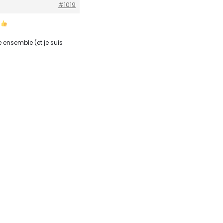
#1019
e
e ensemble (et je suis