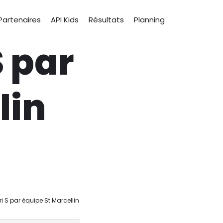
Partenaires
API Kids
Résultats
Planning
S par
lin
ri S par équipe St Marcellin