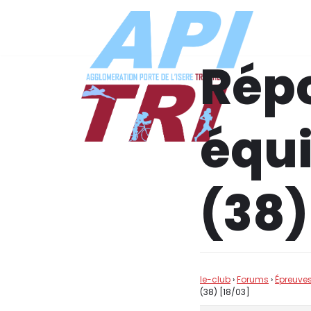
Aller
au
Répo
contenu
équi
(38)
le-club
›
Forums
›
Épreuves
(38) [18/03]