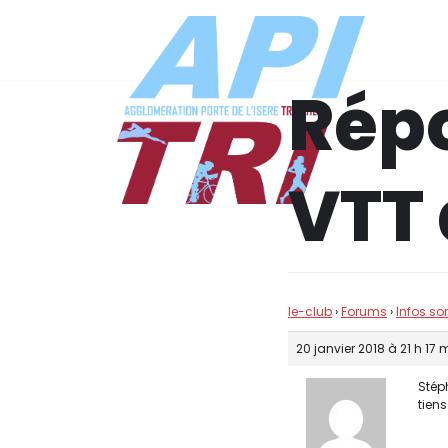
Aller
au
Répo
contenu
VTT 
le-club
›
Forums
›
Infos so
20 janvier 2018 à 21 h 17 
Stép
tiens