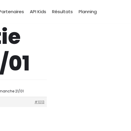
Partenaires
API Kids
Résultats
Planning
ie
/01
imanche 21/01
#1013