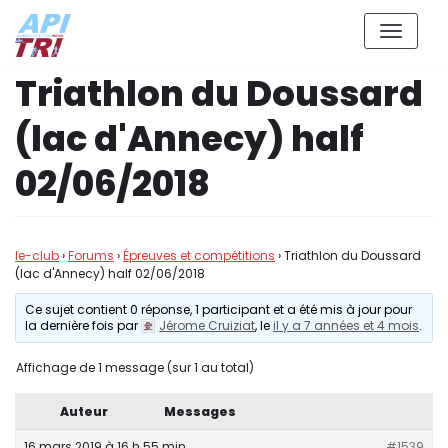
Aller
Triathlon du Doussard
au
contenu
(lac d'Annecy) half
02/06/2018
le-club
›
Forums
›
Épreuves et compétitions
›
Triathlon du Doussard
(lac d'Annecy) half 02/06/2018
Ce sujet contient 0 réponse, 1 participant et a été mis à jour pour
la dernière fois par
Jérome Cruiziat
, le
il y a 7 années et 4 mois
.
Affichage de 1 message (sur 1 au total)
Auteur
Messages
16 mars 2019 à 16 h 55 min
#1539