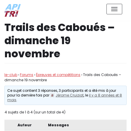
Aller
Trails des Caboués –
au
contenu
dimanche 19
novembre
le-club
›
Forums
›
Épreuves et compétitions
›
Trails des Caboués –
dimanche 19 novembre
Ce sujet contient 3 réponses, 3 participants et a été mis à jour
pour la dernière fois par
Jérome Cruiziat
, le
il y a 8 années et 8
mois
.
4 sujets de 1 à 4 (sur un total de 4)
Auteur
Messages