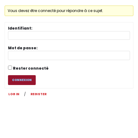
Vous devez être connecté pour répondre à ce sujet.
Identifiant:
Mot de passe:
Rester connecté
CONNEXION
/
LOG IN
REGISTER
Original | Powered by
WordPress
Accueil
XX Contact