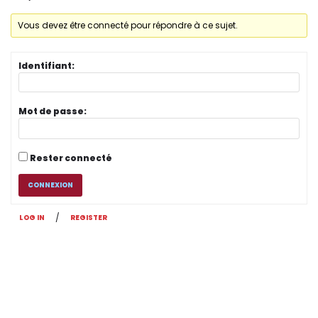
Vous devez être connecté pour répondre à ce sujet.
Identifiant:
Mot de passe:
Rester connecté
CONNEXION
/
LOG IN
REGISTER
Original | Powered by
WordPress
Accueil
XX Contact