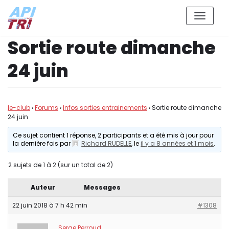
Aller
Sortie route dimanche
au
contenu
24 juin
le-club
›
Forums
›
Infos sorties entrainements
›
Sortie route dimanche
24 juin
Ce sujet contient 1 réponse, 2 participants et a été mis à jour pour
la dernière fois par
Richard RUDELLE
, le
il y a 8 années et 1 mois
.
2 sujets de 1 à 2 (sur un total de 2)
Auteur
Messages
22 juin 2018 à 7 h 42 min
#1308
Serge Perroud