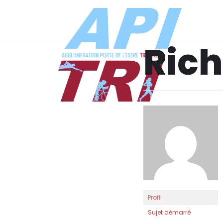
Aller
au
Rich
contenu
Profil
Sujet démarré