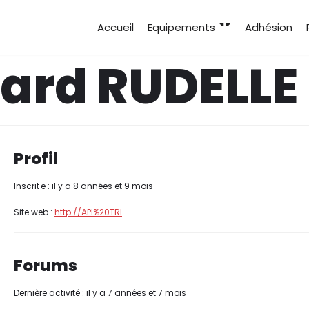
Accueil
Equipements
Adhésion
ard RUDELLE
Profil
Inscrit·e : il y a 8 années et 9 mois
Site web :
http://API%20TRI
Forums
Dernière activité : il y a 7 années et 7 mois