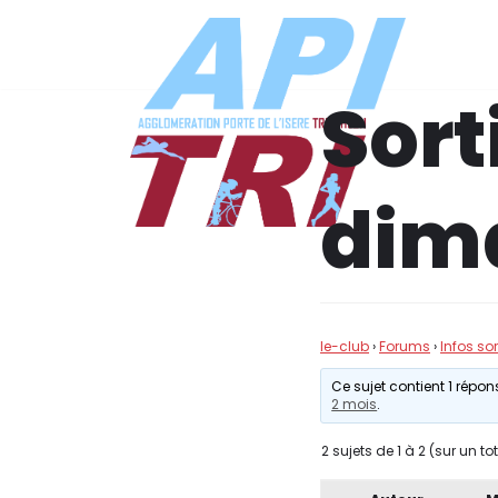
Aller
au
Sort
contenu
dim
le-club
›
Forums
›
Infos so
Ce sujet contient 1 répons
2 mois
.
2 sujets de 1 à 2 (sur un to