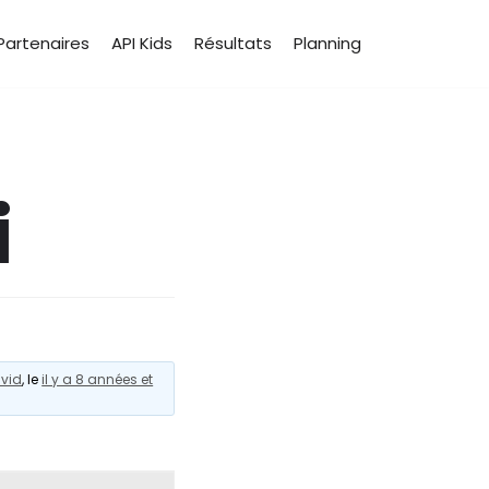
Partenaires
API Kids
Résultats
Planning
i
vid
, le
il y a 8 années et