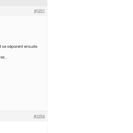
#1257
t se séparent ensuite.
res…
#1259