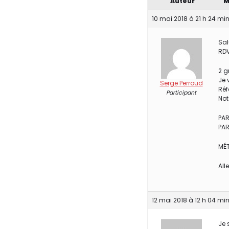
Auteur
M
10 mai 2018 à 21 h 24 mi
Sal
RDV
2 g
Je 
Serge Perroud
Réf
Participant
Not
PAR
PA
MÉT
All
12 mai 2018 à 12 h 04 mi
Je 