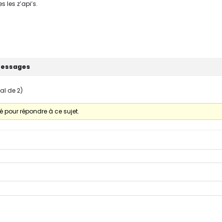
es les z’api’s.
essages
tal de 2)
 pour répondre à ce sujet.