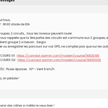
essages
n
ut tous,
 : 8h30 stade de IDA
roupes, 2 circuits,… tous les niveaux peuvent rouler.
vous rappelle que la 1ère partie des circuits est commune aux 2 groupes, e
érent groupe 2 si besoin : Sergio.
er ou enregistrer les parcours sur vos GPS, ne comptez pas que sur les aut
COURS G1 :
https://connect.garmin.com/modern/course/16825195
RCOURS G2 :
https://connect.garmin.com/modern/course/16825006
ÉO : Pluies éparses . 10° – Vent 5 km/h.
ez, on pédale !
n
serai des vôtres si météo le veux bien !