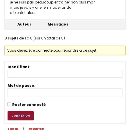
je ne suis pas beaucoup entrainer non plus mdr
mais je vais y aller en mode rando
a bientot alors
Auteur
Messages
8 sujets de 1 à 8 (sur un total de 8)
Vous devez être connecté pour répondre à ce sujet.
Identifiant:
Mot de passe:
Rester connecté
CONNEXION
/
LOG IN
REGISTER