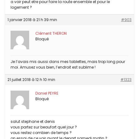
a voir peut etre pour faire la route ensemble et pour le
logement ?
1 janvier 2018 à 21 h 39 min
#903
Clément THERON
Bloqué
Je l’avais mis aussi dans mes tablettes, mais trop long pour
moi. Amusez vous bien, l’endroit est sublime !
21 juillet 2018 à 12 h 10 min
#1323
Daniel PEYRE
Bloqué
salut stephane et denis
vous partez sur beaufort quel jour ?
vous restez combien de temps ?
on essai de ce voir avant le depart samedi matin ?