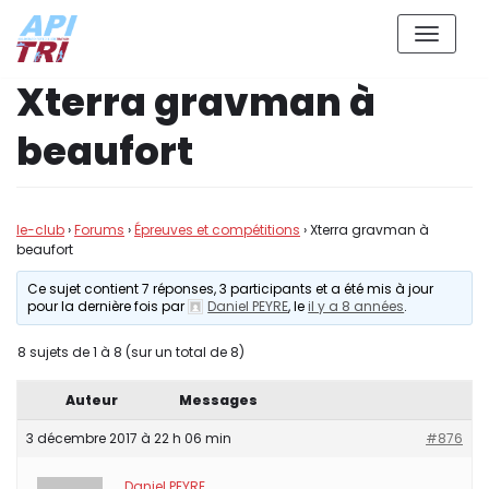
Aller
Xterra gravman à
au
contenu
beaufort
le-club
›
Forums
›
Épreuves et compétitions
›
Xterra gravman à
beaufort
Ce sujet contient 7 réponses, 3 participants et a été mis à jour
pour la dernière fois par
Daniel PEYRE
, le
il y a 8 années
.
8 sujets de 1 à 8 (sur un total de 8)
Auteur
Messages
3 décembre 2017 à 22 h 06 min
#876
Daniel PEYRE