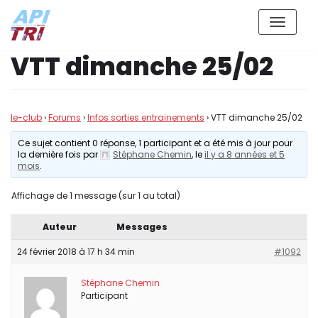
Aller
VTT dimanche 25/02
au
contenu
le-club
›
Forums
›
Infos sorties entrainements
›
VTT dimanche 25/02
Ce sujet contient 0 réponse, 1 participant et a été mis à jour pour
la dernière fois par
Stéphane Chemin
, le
il y a 8 années et 5
mois
.
Affichage de 1 message (sur 1 au total)
Auteur
Messages
24 février 2018 à 17 h 34 min
#1092
Stéphane Chemin
Participant