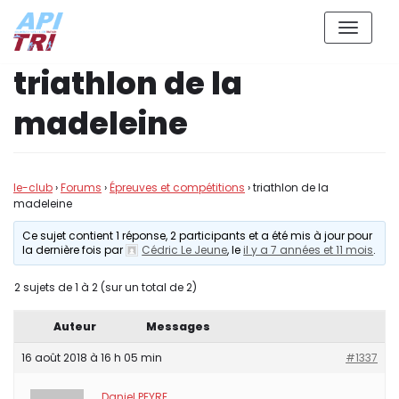
Aller
triathlon de la
au
contenu
madeleine
le-club
›
Forums
›
Épreuves et compétitions
›
triathlon de la
madeleine
Ce sujet contient 1 réponse, 2 participants et a été mis à jour pour
la dernière fois par
Cédric Le Jeune
, le
il y a 7 années et 11 mois
.
2 sujets de 1 à 2 (sur un total de 2)
Auteur
Messages
16 août 2018 à 16 h 05 min
#1337
Daniel PEYRE