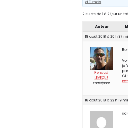
et 11 mois
.
2 sujets de 1 à 2 (sur un to
Auteur
M
18 août 2018 à 20 h 37 m
Bon
Voi
je 
par
Renaud
G1 :
LEVEQUE
htt
Participant
18 août 2018 à 22 h 19 mi
sal