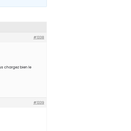
#1338
us chargez bien le
#1339