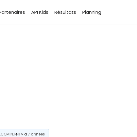
Partenaires
API Kids
Résultats
Planning
ACOMIN
, le
il y a 7 années