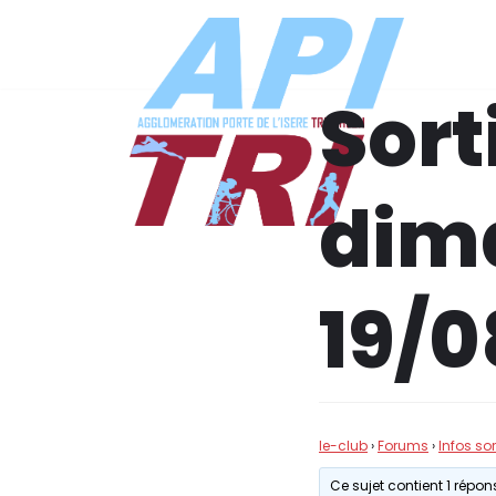
Aller
au
Sort
contenu
dim
19/0
le-club
›
Forums
›
Infos so
Ce sujet contient 1 répons