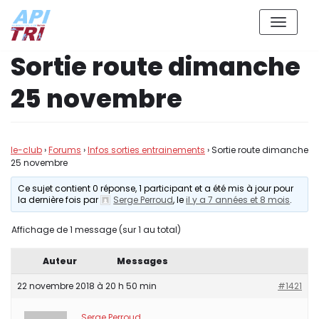
Aller
Sortie route dimanche
au
contenu
25 novembre
le-club
›
Forums
›
Infos sorties entrainements
›
Sortie route dimanche
25 novembre
Ce sujet contient 0 réponse, 1 participant et a été mis à jour pour
la dernière fois par
Serge Perroud
, le
il y a 7 années et 8 mois
.
Affichage de 1 message (sur 1 au total)
Auteur
Messages
22 novembre 2018 à 20 h 50 min
#1421
Serge Perroud