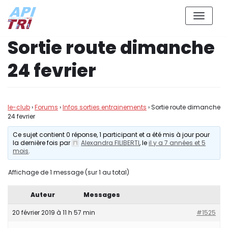
Aller
Sortie route dimanche
au
contenu
24 fevrier
le-club
›
Forums
›
Infos sorties entrainements
›
Sortie route dimanche
24 fevrier
Ce sujet contient 0 réponse, 1 participant et a été mis à jour pour
la dernière fois par
Alexandra FILIBERTI
, le
il y a 7 années et 5
mois
.
Affichage de 1 message (sur 1 au total)
Auteur
Messages
20 février 2019 à 11 h 57 min
#1525