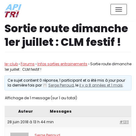
Aller
Sortie route dimanche
au
contenu
1er juillet : CLM festif !
le-club
›
Forums
›
Infos sorties entrainements
›
Sortie route dimanche
1er juillet : CLM festif !
Ce sujet contient 0 réponse, 1 participant et a été mis à jour pour
la dernière fois par
Serge Perroud
, le
il y a 8 années et 1 mois
.
Affichage de 1 message (sur 1 au total)
Auteur
Messages
28 juin 2018 à 13 h 44 min
#1311
Serge Perroud