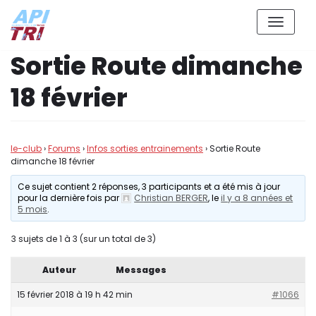
Aller
Sortie Route dimanche
au
contenu
18 février
le-club
›
Forums
›
Infos sorties entrainements
›
Sortie Route
dimanche 18 février
Ce sujet contient 2 réponses, 3 participants et a été mis à jour
pour la dernière fois par
Christian BERGER
, le
il y a 8 années et
5 mois
.
3 sujets de 1 à 3 (sur un total de 3)
Auteur
Messages
15 février 2018 à 19 h 42 min
#1066