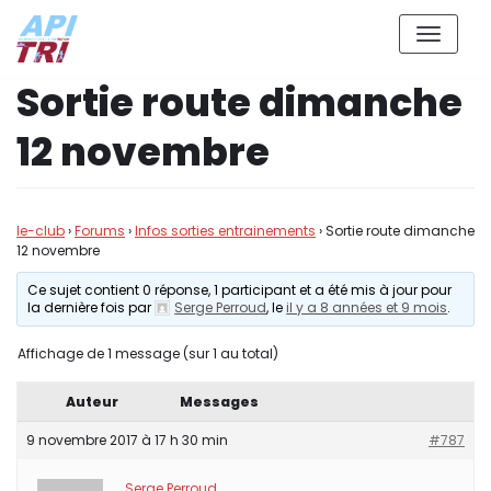
Aller
Sortie route dimanche
au
contenu
12 novembre
le-club
›
Forums
›
Infos sorties entrainements
›
Sortie route dimanche
12 novembre
Ce sujet contient 0 réponse, 1 participant et a été mis à jour pour
la dernière fois par
Serge Perroud
, le
il y a 8 années et 9 mois
.
Affichage de 1 message (sur 1 au total)
Auteur
Messages
9 novembre 2017 à 17 h 30 min
#787
Serge Perroud