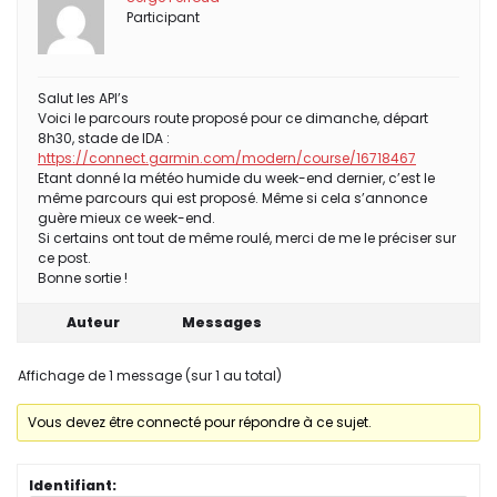
Participant
Salut les API’s
Voici le parcours route proposé pour ce dimanche, départ
8h30, stade de IDA :
https://connect.garmin.com/modern/course/16718467
Etant donné la météo humide du week-end dernier, c’est le
même parcours qui est proposé. Même si cela s’annonce
guère mieux ce week-end.
Si certains ont tout de même roulé, merci de me le préciser sur
ce post.
Bonne sortie !
Auteur
Messages
Affichage de 1 message (sur 1 au total)
Vous devez être connecté pour répondre à ce sujet.
Identifiant: