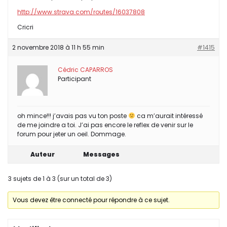
http://www.strava.com/routes/16037808
Cricri
2 novembre 2018 à 11 h 55 min
#1415
Cédric CAPARROS
Participant
oh mince!!! j’avais pas vu ton poste
ca m’aurait intéressé
de me joindre a toi. J’ai pas encore le reflex de venir sur le
forum pour jeter un oeil. Dommage.
Auteur
Messages
3 sujets de 1 à 3 (sur un total de 3)
Vous devez être connecté pour répondre à ce sujet.