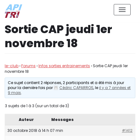
Aller
Sortie CAP jeudi 1er
au
contenu
novembre 18
le-club
›
Forums
›
Infos sorties entrainements
›
Sortie CAP jeudi 1er
novembre 18
Ce sujet contient 2 réponses, 2 participants et a été mis à jour
pour la dernière fois par
Cédric CAPARROS
, le
il y a 7 années et
9 mois
.
3 sujets de 1 à 3 (sur un total de 3)
Auteur
Messages
30 octobre 2018 à 14 h 07 min
#1412