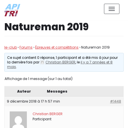
Aller
Natureman 2019
au
contenu
le-club
›
Forums
›
Épreuves et compétitions
›
Natureman 2019
Ce sujet contient 0 réponse, 1 participant et a été mis à jour pour
la dernière fois par
Christian BERGER
, le
il y a 7 années et 8
mois
.
Affichage de 1 message (sur 1 au total)
Auteur
Messages
9 décembre 2018 à 17 h 57 min
#1448
Christian BERGER
Participant