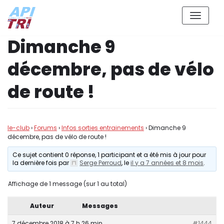
Aller
Dimanche 9
au
contenu
décembre, pas de vélo
de route !
le-club
›
Forums
›
Infos sorties entrainements
›
Dimanche 9
décembre, pas de vélo de route !
Ce sujet contient 0 réponse, 1 participant et a été mis à jour pour
la dernière fois par
Serge Perroud
, le
il y a 7 années et 8 mois
.
Affichage de 1 message (sur 1 au total)
Auteur
Messages
7 décembre 2018 à 7 h 26 min
#1444