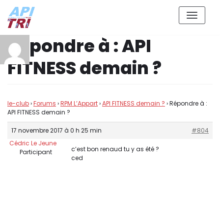
Aller
Répondre à : API
au
contenu
FITNESS demain ?
le-club
›
Forums
›
RPM L’Appart
›
API FITNESS demain ?
›
Répondre à :
API FITNESS demain ?
17 novembre 2017 à 0 h 25 min
#804
Cédric Le Jeune
c’est bon renaud tu y as été ?
Participant
ced