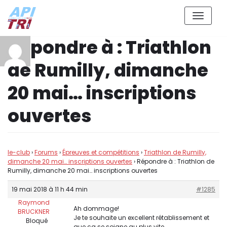
Aller
Répondre à : Triathlon
au
contenu
de Rumilly, dimanche
20 mai… inscriptions
ouvertes
le-club
›
Forums
›
Épreuves et compétitions
›
Triathlon de Rumilly,
dimanche 20 mai… inscriptions ouvertes
›
Répondre à : Triathlon de
Rumilly, dimanche 20 mai… inscriptions ouvertes
19 mai 2018 à 11 h 44 min
#1285
Raymond
Ah dommage!
BRUCKNER
Je te souhaite un excellent rétablissement et
Bloqué
que ça se soigne au plus vite.