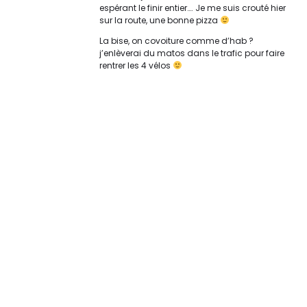
espérant le finir entier…. Je me suis crouté hier
sur la route, une bonne pizza
La bise, on covoiture comme d’hab ?
j’enlèverai du matos dans le trafic pour faire
rentrer les 4 vélos
Original | Powered by
WordPress
Accueil
XX Contact