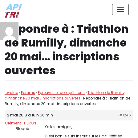
Aller
Répondre à : Triathlon
au
contenu
de Rumilly, dimanche
20 mai… inscriptions
ouvertes
le-club
›
Forums
›
Épreuves et compétitions
›
Triathlon de Rumilly,
dimanche 20 mai… inscriptions ouvertes
›
Répondre à : Triathlon de
Rumilly, dimanche 20 mai… inscriptions ouvertes
2 mai 2018 à 18 h 56 min
#1246
Clément THERON
Yo les amigos,
Bloqué
C’est bon je suis inscrit sur le Half !!!!!!!!!! en