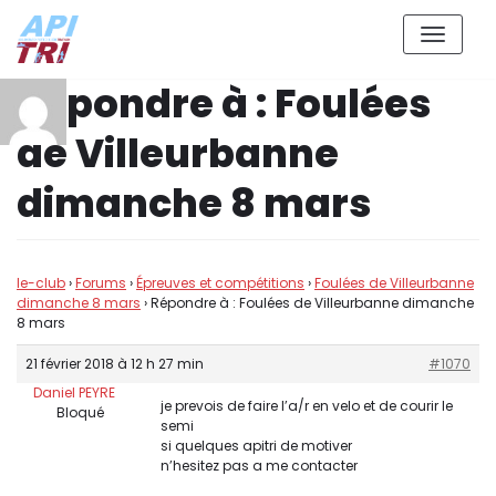
Aller
Répondre à : Foulées
au
contenu
de Villeurbanne
dimanche 8 mars
le-club
›
Forums
›
Épreuves et compétitions
›
Foulées de Villeurbanne
dimanche 8 mars
›
Répondre à : Foulées de Villeurbanne dimanche
8 mars
21 février 2018 à 12 h 27 min
#1070
Daniel PEYRE
je prevois de faire l’a/r en velo et de courir le
Bloqué
semi
si quelques apitri de motiver
n’hesitez pas a me contacter