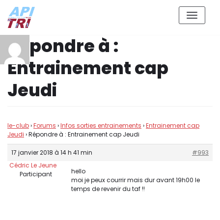
Aller
Répondre à :
au
contenu
Entrainement cap
Jeudi
le-club
›
Forums
›
Infos sorties entrainements
›
Entrainement cap
Jeudi
›
Répondre à : Entrainement cap Jeudi
17 janvier 2018 à 14 h 41 min
#993
Cédric Le Jeune
hello
Participant
moi je peux courrir mais dur avant 19h00 le
temps de revenir du taf !!