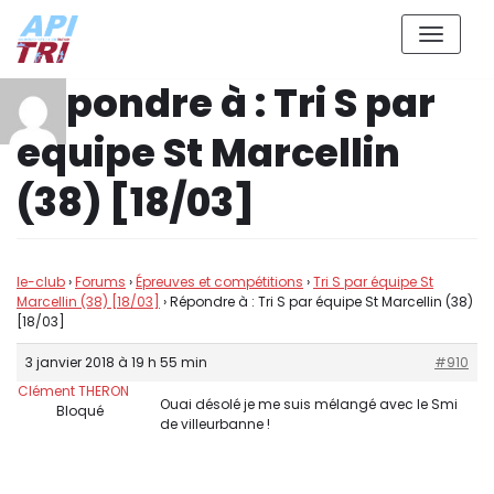
Aller
Répondre à : Tri S par
au
contenu
équipe St Marcellin
(38) [18/03]
le-club
›
Forums
›
Épreuves et compétitions
›
Tri S par équipe St
Marcellin (38) [18/03]
›
Répondre à : Tri S par équipe St Marcellin (38)
[18/03]
3 janvier 2018 à 19 h 55 min
#910
Clément THERON
Ouai désolé je me suis mélangé avec le Smi
Bloqué
de villeurbanne !