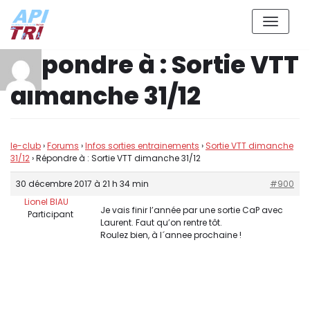
Aller
Répondre à : Sortie VTT
au
contenu
dimanche 31/12
le-club
›
Forums
›
Infos sorties entrainements
›
Sortie VTT dimanche
31/12
›
Répondre à : Sortie VTT dimanche 31/12
30 décembre 2017 à 21 h 34 min
#900
Lionel BIAU
Je vais finir l’année par une sortie CaP avec
Participant
Laurent. Faut qu’on rentre tôt.
Roulez bien, à l´annee prochaine !