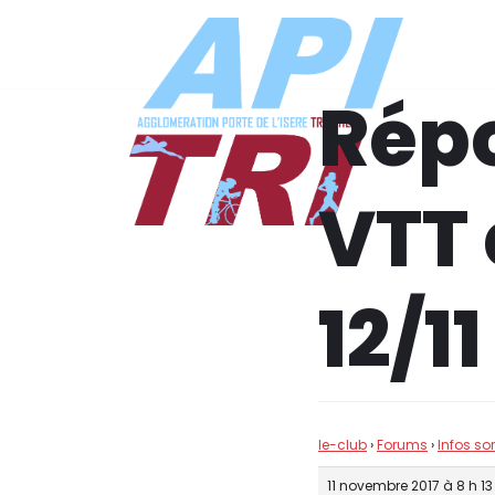
Aller
au
Répo
contenu
VTT
12/11
le-club
›
Forums
›
Infos so
11 novembre 2017 à 8 h 1