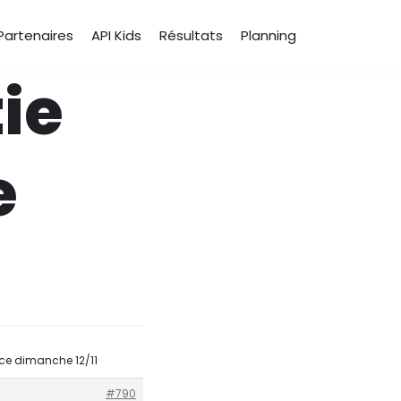
Partenaires
API Kids
Résultats
Planning
ie
e
 ce dimanche 12/11
#790