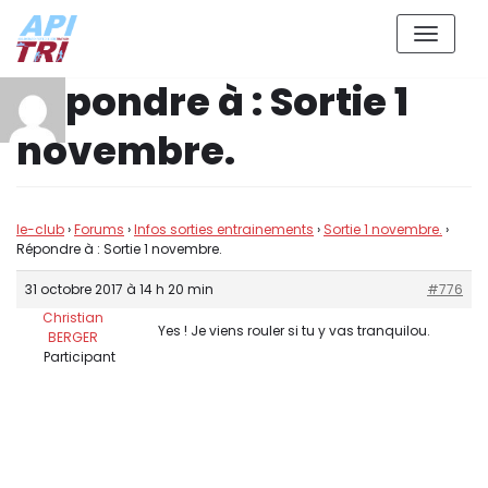
Aller
Répondre à : Sortie 1
au
contenu
novembre.
le-club
›
Forums
›
Infos sorties entrainements
›
Sortie 1 novembre.
›
Répondre à : Sortie 1 novembre.
31 octobre 2017 à 14 h 20 min
#776
Christian
Yes ! Je viens rouler si tu y vas tranquilou.
BERGER
Participant