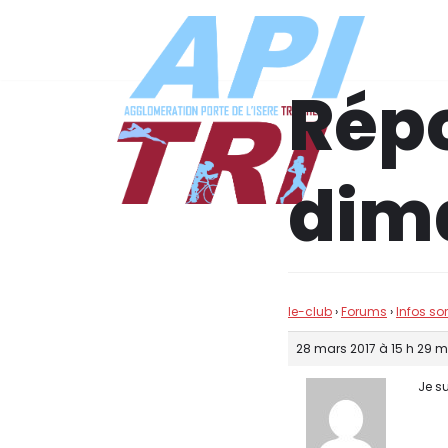
Aller
au
Répo
contenu
dima
le-club
›
Forums
›
Infos so
28 mars 2017 à 15 h 29 m
Je s