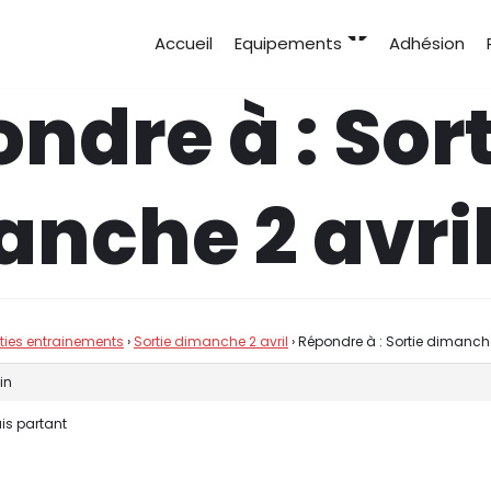
Accueil
Equipements
Adhésion
ndre à : Sort
nche 2 avri
rties entrainements
›
Sortie dimanche 2 avril
›
Répondre à : Sortie dimanche
in
uis partant