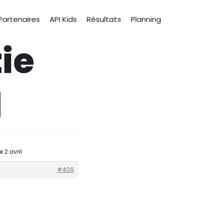
Partenaires
API Kids
Résultats
Planning
ie
l
 2 avril
#409