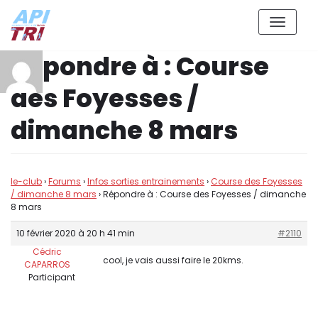
Aller
Répondre à : Course
au
contenu
des Foyesses /
dimanche 8 mars
le-club
›
Forums
›
Infos sorties entrainements
›
Course des Foyesses
/ dimanche 8 mars
›
Répondre à : Course des Foyesses / dimanche
8 mars
10 février 2020 à 20 h 41 min
#2110
Cédric
cool, je vais aussi faire le 20kms.
CAPARROS
Participant