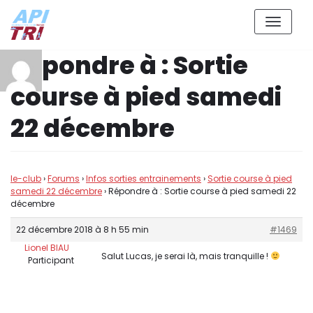
Aller
Répondre à : Sortie
au
contenu
course à pied samedi
22 décembre
le-club
›
Forums
›
Infos sorties entrainements
›
Sortie course à pied
samedi 22 décembre
›
Répondre à : Sortie course à pied samedi 22
décembre
22 décembre 2018 à 8 h 55 min
#1469
Lionel BIAU
Salut Lucas, je serai là, mais tranquille !
Participant